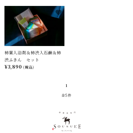
favorite
柿葉入浴剤＆柿渋入石鹸＆柿
渋ふきん セット
¥3,890
(税込)
1
全5件