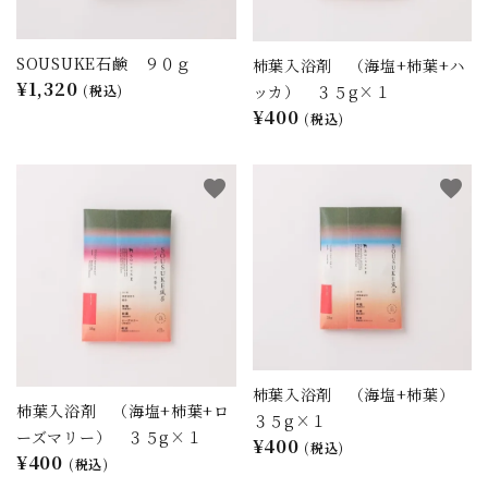
SOUSUKE石鹸 ９０ｇ
柿葉入浴剤 （海塩+柿葉+ハ
¥1,320
ッカ） ３５g×１
(税込)
¥400
(税込)
close
favorite
favorite
キーワード
カテゴリー
柿葉入浴剤 （海塩+柿葉）
柿葉入浴剤 （海塩+柿葉+ロ
３５g×１
ーズマリー） ３５g×１
¥400
検索する
(税込)
¥400
(税込)