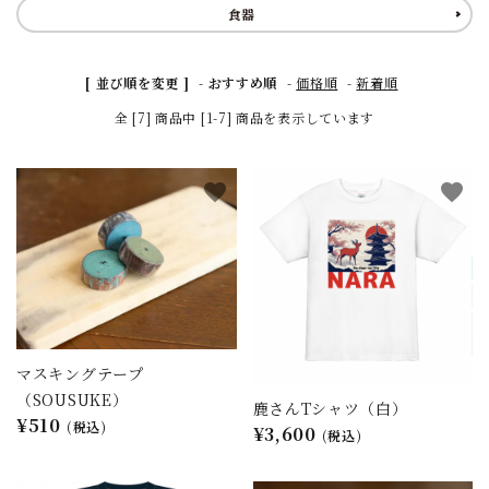
食器
[ 並び順を変更 ]
-
おすすめ順
-
価格順
-
新着順
全 [7] 商品中 [1-7] 商品を表示しています
favorite
favorite
マスキングテープ
（SOUSUKE）
鹿さんTシャツ（白）
¥510
(税込)
¥3,600
(税込)