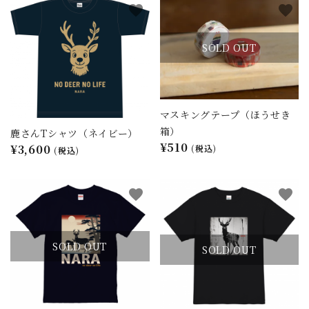
favorite
favorite
close
SOLD OUT
キーワード
マスキングテープ（ほうせき
箱）
鹿さんTシャツ（ネイビー）
カテゴリー
¥510
¥3,600
(税込)
(税込)
favorite
favorite
検索する
SOLD OUT
SOLD OUT