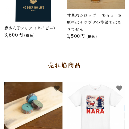
甘葛風シロップ 200cc ※
原料はナツヅタの樹液ではあ
鹿さんTシャツ（ネイビー）
りません
3,600円
(税込)
1,500円
(税込)
売れ筋商品
favorite
favorite