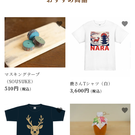
favorite
favorite
マスキングテープ
（SOUSUKE）
鹿さんTシャツ（白）
510円
(税込)
3,600円
(税込)
favorite
favorite