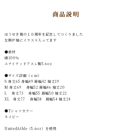
商品説明
ほうせき箱の１０周年を記念してつくりました
左側片袖にイラスト入ってます
●素材
綿100％
ユナイテッドアスレ製5.6oz
●サイズ詳細（ｃｍ）
S 身丈65 身幅49 肩幅42 袖丈19
M 身丈69 身幅52 肩幅46 袖丈20
L 身丈73 身幅55 肩幅50 袖丈22
XL 身丈77 身幅58 肩幅54 袖丈24
●Tシャツカラー
ネイビー
UnitedAthle（5.6oz）を使用