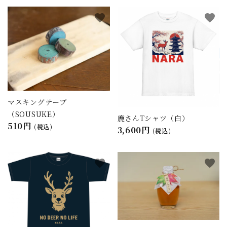
favorite
favorite
マスキングテープ
（SOUSUKE）
鹿さんTシャツ（白）
510円
(税込)
3,600円
(税込)
favorite
favorite