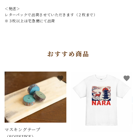
＜発送＞
レターパックで出荷させていただきます（２枚まで）
※３枚以上は宅急便にて出荷
おすすめ商品
favorite
favorite
マスキングテープ
（SOUSUKE）